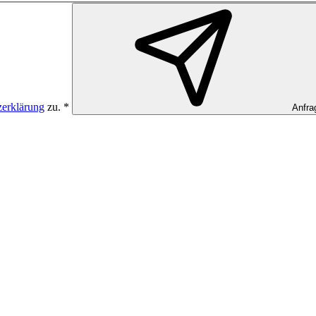
zerklärung
zu. *
Anfra